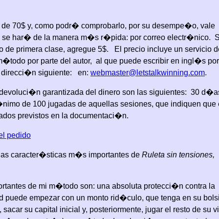
 de 70
$
y, como podr� comprobarlo, por su desempe�o, vale
e har� de la manera m�s r�pida: por correo electr�nico. S
eo de primera clase, agregue 5
$
. El precio incluye un servicio 
m�todo por parte del autor, al que puede escribir en ingl�s por
a direcci�n siguiente: en:
webmaster@letstalkwinning.com
.
 devoluci�n garantizada del dinero son las siguientes: 30 d�a
nimo de 100 jugadas de aquellas sesiones, que indiquen que 
ados previstos en la documentaci�n.
el pedido
las caracter�sticas m�s importantes de
Ruleta sin tensiones,
tantes de mi m�todo son: una absoluta protecci�n contra la
ed puede empezar con un monto rid�culo, que tenga en su bolsi
 sacar su capital inicial y, posteriormente, jugar el resto de su v