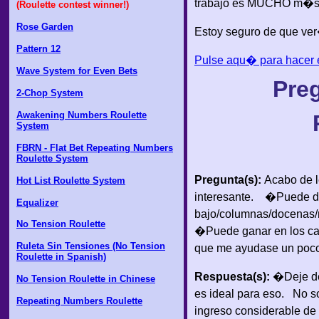
trabajo es MUCHO m�s 
(Roulette contest winner!)
Rose Garden
Estoy seguro de que ver
Pattern 12
Pulse aqu� para hacer 
Wave System for Even Bets
Pre
2-Chop System
Awakening Numbers Roulette
System
FBRN - Flat Bet Repeating Numbers
Roulette System
Pregunta(s):
A
cabo de 
Hot List Roulette System
interesante. �Puede dec
Equalizer
bajo/columnas/docenas
No Tension Roulette
�Puede ganar en los cas
Ruleta Sin Tensiones (No Tension
que me ayudase un poco
Roulette in Spanish)
Respuesta(s):
�Deje de
No Tension
Roulette in Chinese
es ideal para eso. No s
Repeating Numbers Roulette
ingreso considerable de