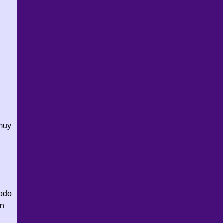
 muy
a
todo
un