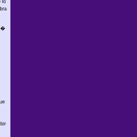
 lo
bra
as�
que
l
bir