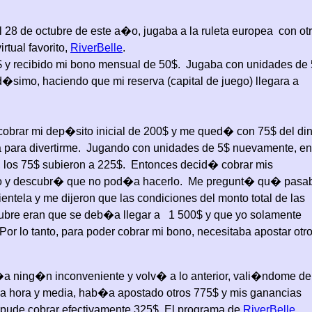
l 28 de octubre de este a�o, jugaba a la ruleta europea
con ot
rtual favorito
,
RiverBelle
.
y recibido mi bono mensual de 50$. Jugaba con unidades de 
�simo, haciendo que mi reserva (capital de juego) llegara a
 cobrar mi dep�sito inicial de 200$ y me qued� con 75$ del di
a para divertirme. Jugando con unidades de 5$ nuevamente, en
s, los 75$ subieron a 225$. Entonces decid� cobrar mis
ro y descubr� que no pod�a hacerlo. Me pregunt� qu� pasa
ientela y me dijeron que las condiciones del monto total de las
ubre eran que se deb�a llegar a
1 500$ y que yo solamente
r lo tanto, para poder cobrar mi bono, necesitaba apostar otr
ning�n inconveniente y volv� a lo anterior, vali�ndome de
a hora y media, hab�a apostado otros 775$ y mis ganancias
pude cobrar efectivamente 325$. El programa de
RiverBelle