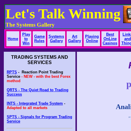
Let's Talk Winning
The Systems Gallery
Play
Best
Link
Game
Systems
Art
Playing
Home
to
OnLine
and
Rules
Gallery
Gallery
Online
Win
Casinos
Thin
TRADING SYSTEMS AND
SERVICES
RPTS
- Reaction Point Trading
Service
- NEW - with the best Forex
method
p
QRTS
-
The Quiet Road to Trading
Success
INTS - Integrated Trade System
-
Anal
Adapted to all markets
SPTS - Signals for Program Trading
"
Service