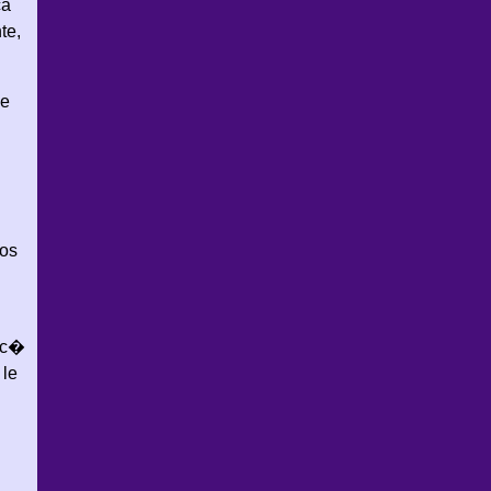
ca
te,
de
zos
ic�
 le