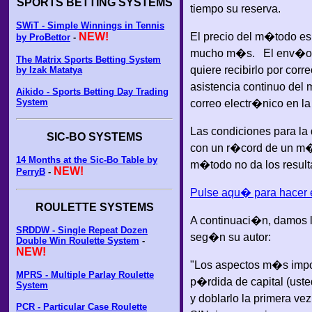
SPORTS BETTING SYSTEMS
tiempo su reserva.
SWiT - Simple Winnings in Tennis
NEW!
El precio del m�todo es
by ProBettor
-
mucho m�s. El env�o s
The Matrix Sports Betting System
quiere recibirlo por corr
by Izak Matatya
asistencia continuo del 
Aikido - Sports Betting Day Trading
System
correo electr�nico en l
Las condiciones para la
SIC-BO SYSTEMS
con un r�cord de un m�
14 Months at the Sic-Bo Table by
m�todo no da los result
NEW!
PerryB
-
Pulse aqu� para hacer 
ROULETTE SYSTEMS
A continuaci�n, damos 
SRDDW - Single Repeat Dozen
seg�n su autor:
Double Win Roulette System
-
NEW!
"Los aspectos m�s impor
MPRS - Multiple Parlay Roulette
p�rdida de capital (ust
System
y doblarlo la primera vez,
PCR - Particular Case Roulette