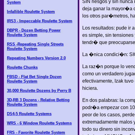
SIN riesgos y sin nunca
System
deja ganar la mayor�a d
Infallible Roulette System
los otros par�metros, 
IRS3 - Impeccable Roulette System
Los resultados: pude ir 
DBPR - Dozen Betting Power
Roulette System
es simple, sin tensiones 
tendr� que preocuparse p
RSS -Repeating Single Streets
Roulette System
La �nica condici�n: S
Repeating Numbers Version 2.0
La raz�n porque lo ven
Roulette Chunks
como un verdadero jugad
FBSD - Flat Bet Single Dozen
efectivamente, Izak tuv
Roulette System
hiciera.
30,000 Roulette Dozens by Perry B
3D-RB 3 Dozens - Relative Betting
En dos palabras: la com
Roulette System
podr�a empezar con 100
DS4-5 Roulette Systems
peor de los casos, perd
extremadamente malos y,
WRS - 6 Window Roulette Systems
todo su dinero sin inco
FRS - Favorite Roulette System